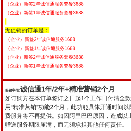
（企业）新签
2
年诚信通服务套餐
3688
（企业）新签
1
年诚信通服务套餐
3688
无促销的订单是：
（
企业）新签
2
年诚信通服务
1688
（
企业）新签
1
年诚信通服务
1688
（企业）新签
2
年诚信通服务套餐
3688
（企业）新签
1
年诚信通服务套餐
3688
诚信通
1
年
/2
年
+
精准营销
2
个月
促销字段
:
如订购方在本订单签订之日起
1
个工作日付清全
用“精准营销”功能
2
个月，此功能具体开通时间以
费服务将不再提供。如因阿里巴巴原因，造成以
赠送服务期限届满，而无须承担其他任何责任。