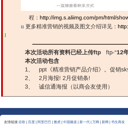
程：
http://img.s.aliimg.com/pm/html/sho
u
更多精准营销的视频及图文介绍详见：
http
————————————————
12
本次活动所有资料已经上传
ftp
ftp-
“
本次活动包含
1、
ppt
《精准营销产品介绍》。促销
sk
2、
2
月海报
! 2
月促销条
!
3、
诚信通海报（以商会友使用）
友情链接:
谷歌
|
百度
|
阿里巴巴
|
雅虎
|
中国频道
|
新一代
|
万网
|
新网
|
书生商友