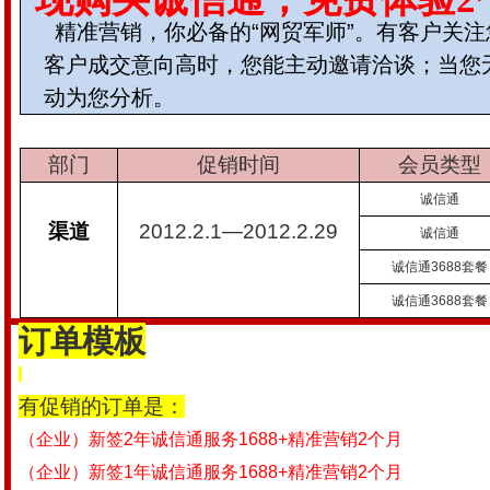
国商网节日祝福暨2022年春节放假通知
精准营销，你必备的“网贸军师”。有客户关
国商网节日祝福暨2020年春节放假通知
客户成交意向高时，您能主动邀请洽谈；当您
国商网节日祝福暨2019年春节放假通知
动为您分析。
国商网节日祝福暨2018年春节放假通知
阿里巴巴宣布完成收购大麦网
国商网节日祝福暨2026年春节放假通知
部门
促销时间
会员类型
诚信通
渠道
2012.2.1
—
2012.2.29
诚信通
诚信通
3688
套餐
诚信通
3688
套餐
订单模板
有促销的订单是：
（企业）新签
2
年诚信通服务
1688+
精准营销
2
个月
（企业）新签
1
年诚信通服务
1688+
精准营销
2
个月