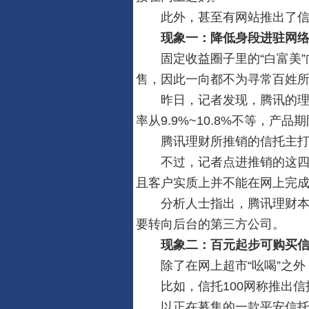
国商网节日祝福暨2022年春节放假通知
此外，甚至有网站推出了信
国商网节日祝福暨2020年春节放假通知
现象一：降低身段进驻网
国商网节日祝福暨2019年春节放假通知
固定收益圈子里的“白富美”
国商网节日祝福暨2018年春节放假通知
售，因此一向都不为寻常百姓
阿里巴巴宣布完成收购大麦网
昨日，记者发现，腾讯的理财
国商网节日祝福暨2026年春节放假通知
率从9.9%~10.8%不等，产
腾讯理财所推销的信托主打“
不过，记者点进推销的这四个
且客户实质上并不能在网上完成
分析人士指出，腾讯理财本身
要转向后台的第三方公司。
现象二：百元起步可购买
除了在网上超市“吆喝”之外，
比如，信托100网称推出信托
以正在募集的一款平安信托的