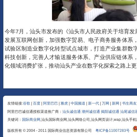
今年7月，汕头市发布的《汕头市人民政府关于培育发
发展互联网创新，加强数字贸易、电子商务服务体系
试验区制造业数字化转型试点城市，打造产业集群数
科技创新，完善人才输送服务体系、产业供应链体系
化领域消费扩张，推动汕头产业在数字化探索之路上更
友情链接:
谷歌
|
百度
|
阿里巴巴
|
雅虎
|
中国频道
|
新一代
|
万网
|
新网
|
书生商友
阿里巴巴诚信通授权渠道推广商：
汕头诚信通
潮州诚信通
揭阳诚信通
汕尾诚信
关键词：
国际商业网
,汕头国际商业网,汕头网络公司,汕头网页设计,wap,汕头手
版权所有 © 2004 - 2011 国际商业信息资源有限公司
粤ICP备11007283号